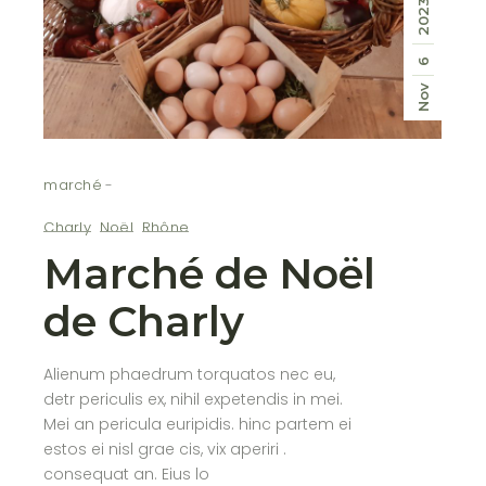
2023
6
Nov
marché
Charly
Noël
Rhône
Marché de Noël
de Charly
Alienum phaedrum torquatos nec eu,
detr periculis ex, nihil expetendis in mei.
Mei an pericula euripidis. hinc partem ei
estos ei nisl grae cis, vix aperiri .
consequat an. Eius lo