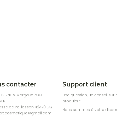
s contacter
Support client
e BERNE & Margaux ROULE
Une question, un conseil sur 
VERT
produits ?
asse de Paillasson 42470 LAY
Nous sommes à votre disposi
ert.cosmetique@gmail.com