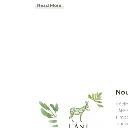
Read More
Nou
Cécil
L’ÂNE 
1, imp
lanev