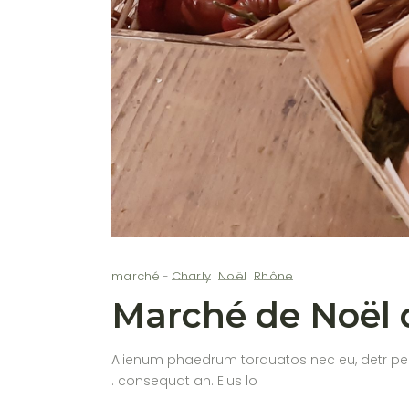
marché
Charly
Noël
Rhône
Marché de Noël 
Alienum phaedrum torquatos nec eu, detr periculi
. consequat an. Eius lo